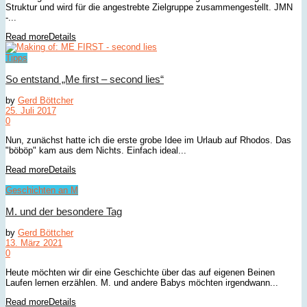
Struktur und wird für die angestrebte Zielgruppe zusammengestellt. JMN
-...
Read more
Details
Tipps
So entstand „Me first – second lies“
by
Gerd Böttcher
25. Juli 2017
0
Nun, zunächst hatte ich die erste grobe Idee im Urlaub auf Rhodos. Das
"böböp" kam aus dem Nichts. Einfach ideal...
Read more
Details
Geschichten an M
M. und der besondere Tag
by
Gerd Böttcher
13. März 2021
0
Heute möchten wir dir eine Geschichte über das auf eigenen Beinen
Laufen lernen erzählen. M. und andere Babys möchten irgendwann...
Read more
Details