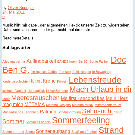
by
Oliver Springer
24. Mai 2011
0
Musik hilft mir dabei, der allgemeinen Hektik unserer Zeit zu widerstehen.
Dafür sind langsame Lieder gar nicht mal die erste...
Read more
Details
Schlagwörter
Doc
Auffindbarkeit
Alles gut bei mir
BANDS.koeln
Bis 60!
Bunte Farben
Ben G.
ein royales Gefühl
Frei sein
Fühl dich gut
In Bewegung
Lebensfreude
K mit Krone
Kindergeschichten
Königin
Mach Urlaub in dir
leichtes Gepäck
Liebesglück
LiebesSommer
Meeresrauschen
Me first - second lies
Mein Herz
Meer
mag mich
METAMA
Metama Designs
Metama Musik
Mitternachtstraum
Sehnsucht
Palmen
Musikalisches Tagebuch
Sandumarmung
Slevo
Sommerfeeling
Sommer
Sommer-Lächeln
Strand
Sonnenaufgang
Sommerstrand
Sonne
Spaß und Freiheit