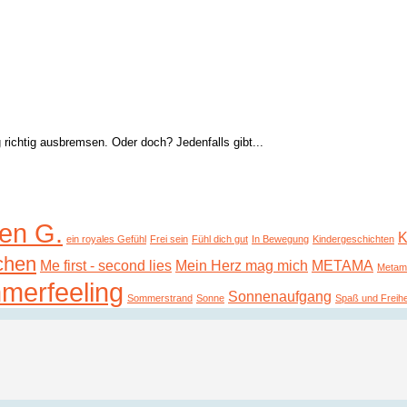
ig richtig ausbremsen. Oder doch? Jedenfalls gibt...
en G.
K
ein royales Gefühl
Frei sein
Fühl dich gut
In Bewegung
Kindergeschichten
chen
Me first - second lies
Mein Herz mag mich
METAMA
Metam
merfeeling
Sonnenaufgang
Sommerstrand
Sonne
Spaß und Freihe