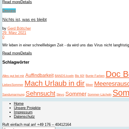
Read more
Details
Designs
Nichts ist, was es bleibt
by
Gerd Böttcher
29. März 2021
0
Wir leben in einer schnelllebigen Zeit - da wird uns das Virus nicht langfrist
Read more
Details
Schlagwörter
Doc B
Auffindbarkeit
Alles gut bei mir
BANDS.koeln
Bis 60!
Bunte Farben
Mach Urlaub in dir
Meeresraus
LiebesSommer
Meer
Som
Sehnsucht
Sommer
Sandumarmung
Slevo
Sommer-Lächeln
Home
Unsere Projekte
Impressum
Datenschutz
Ruft einfach mal an! +49 176 – 40412164