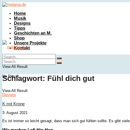
Home
Musik
Designs
Tipps
Geschichten an M.
Shop
Unsere Projekte
Kontakt
No Result
View All Result
No Result
Schlagwort:
Fühl dich gut
View All Result
Designs
K mit Krone
3. August 2021
Es ist immer so leicht gesagt, dass man sich gut fühlen sollte. Es gibt viel
Wir machen Lofi Hip Hop