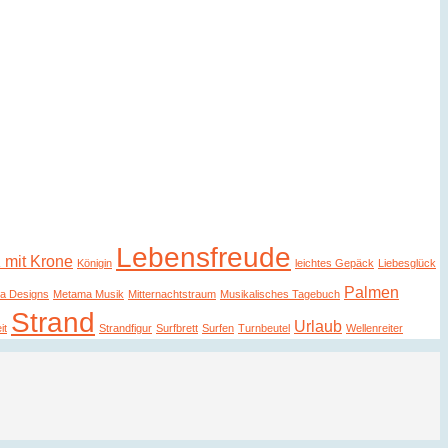
Lebensfreude
 mit Krone
Königin
leichtes Gepäck
Liebesglück
Palmen
a Designs
Metama Musik
Mitternachtstraum
Musikalisches Tagebuch
Strand
Urlaub
it
Strandfigur
Surfbrett
Surfen
Turnbeutel
Wellenreiter