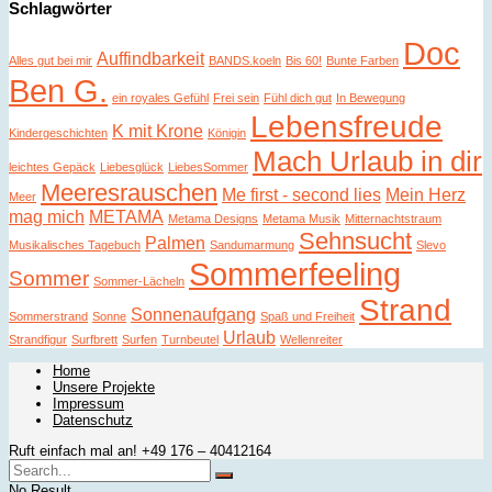
Schlagwörter
Doc
Auffindbarkeit
Alles gut bei mir
BANDS.koeln
Bis 60!
Bunte Farben
Ben G.
ein royales Gefühl
Frei sein
Fühl dich gut
In Bewegung
Lebensfreude
K mit Krone
Kindergeschichten
Königin
Mach Urlaub in dir
leichtes Gepäck
Liebesglück
LiebesSommer
Meeresrauschen
Me first - second lies
Mein Herz
Meer
mag mich
METAMA
Metama Designs
Metama Musik
Mitternachtstraum
Sehnsucht
Palmen
Musikalisches Tagebuch
Sandumarmung
Slevo
Sommerfeeling
Sommer
Sommer-Lächeln
Strand
Sonnenaufgang
Sommerstrand
Sonne
Spaß und Freiheit
Urlaub
Strandfigur
Surfbrett
Surfen
Turnbeutel
Wellenreiter
Home
Unsere Projekte
Impressum
Datenschutz
Ruft einfach mal an! +49 176 – 40412164
No Result