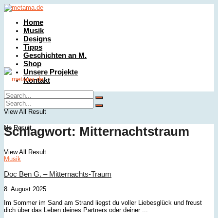
Home
Musik
Designs
Tipps
Geschichten an M.
Shop
Unsere Projekte
Kontakt
No Result
View All Result
No Result
Schlagwort:
Mitternachtstraum
View All Result
Musik
Doc Ben G. – Mitternachts-Traum
8. August 2025
Im Sommer im Sand am Strand liegst du voller Liebesglück und freust
dich über das Leben deines Partners oder deiner ...