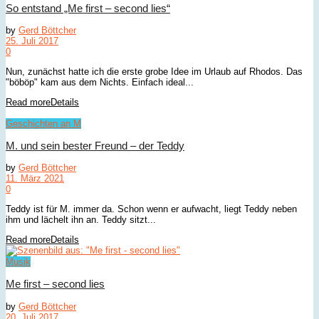
So entstand „Me first – second lies“
by
Gerd Böttcher
25. Juli 2017
0
Nun, zunächst hatte ich die erste grobe Idee im Urlaub auf Rhodos. Das
"böböp" kam aus dem Nichts. Einfach ideal...
Read more
Details
Geschichten an M
M. und sein bester Freund – der Teddy
by
Gerd Böttcher
11. März 2021
0
Teddy ist für M. immer da. Schon wenn er aufwacht, liegt Teddy neben
ihm und lächelt ihn an. Teddy sitzt...
Read more
Details
Musik
Me first – second lies
by
Gerd Böttcher
20. Juli 2017