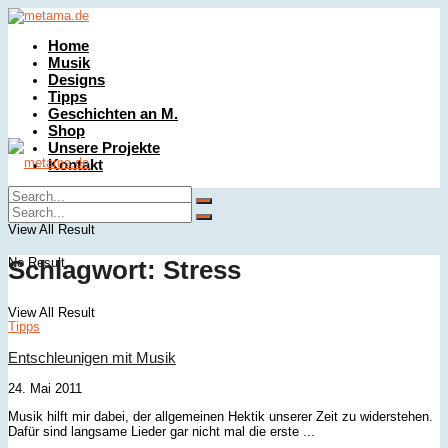
Home
Musik
Designs
Tipps
Geschichten an M.
Shop
Unsere Projekte
Kontakt
No Result
View All Result
No Result
Schlagwort:
Stress
View All Result
Tipps
Entschleunigen mit Musik
24. Mai 2011
Musik hilft mir dabei, der allgemeinen Hektik unserer Zeit zu widerstehen.
Dafür sind langsame Lieder gar nicht mal die erste ...