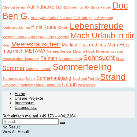
Doc
Auffindbarkeit
Alles gut bei mir
BANDS.koeln
Bis 60!
Bunte Farben
Ben G.
ein royales Gefühl
Frei sein
Fühl dich gut
In Bewegung
Lebensfreude
K mit Krone
Kindergeschichten
Königin
Mach Urlaub in dir
leichtes Gepäck
Liebesglück
LiebesSommer
Meeresrauschen
Me first - second lies
Mein Herz
Meer
mag mich
METAMA
Metama Designs
Metama Musik
Mitternachtstraum
Sehnsucht
Palmen
Musikalisches Tagebuch
Sandumarmung
Slevo
Sommerfeeling
Sommer
Sommer-Lächeln
Strand
Sonnenaufgang
Sommerstrand
Sonne
Spaß und Freiheit
Urlaub
Strandfigur
Surfbrett
Surfen
Turnbeutel
Wellenreiter
Home
Unsere Projekte
Impressum
Datenschutz
Ruft einfach mal an! +49 176 – 40412164
No Result
View All Result