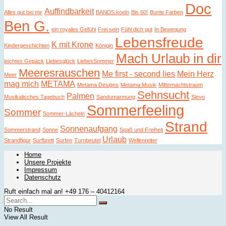
Doc
Auffindbarkeit
Alles gut bei mir
BANDS.koeln
Bis 60!
Bunte Farben
Ben G.
ein royales Gefühl
Frei sein
Fühl dich gut
In Bewegung
Lebensfreude
K mit Krone
Kindergeschichten
Königin
Mach Urlaub in dir
leichtes Gepäck
Liebesglück
LiebesSommer
Meeresrauschen
Me first - second lies
Mein Herz
Meer
mag mich
METAMA
Metama Designs
Metama Musik
Mitternachtstraum
Sehnsucht
Palmen
Musikalisches Tagebuch
Sandumarmung
Slevo
Sommerfeeling
Sommer
Sommer-Lächeln
Strand
Sonnenaufgang
Sommerstrand
Sonne
Spaß und Freiheit
Urlaub
Strandfigur
Surfbrett
Surfen
Turnbeutel
Wellenreiter
Home
Unsere Projekte
Impressum
Datenschutz
Ruft einfach mal an! +49 176 – 40412164
No Result
View All Result