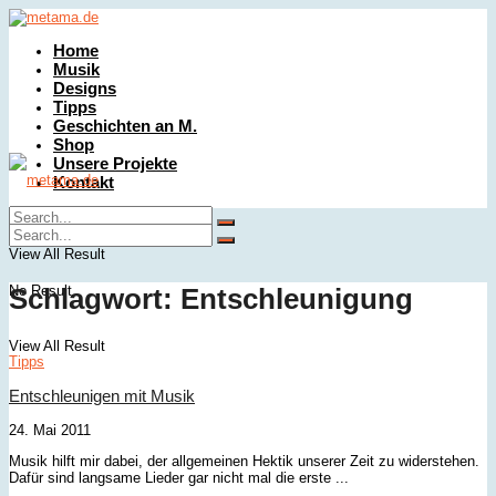
Home
Musik
Designs
Tipps
Geschichten an M.
Shop
Unsere Projekte
Kontakt
No Result
View All Result
No Result
Schlagwort:
Entschleunigung
View All Result
Tipps
Entschleunigen mit Musik
24. Mai 2011
Musik hilft mir dabei, der allgemeinen Hektik unserer Zeit zu widerstehen.
Dafür sind langsame Lieder gar nicht mal die erste ...