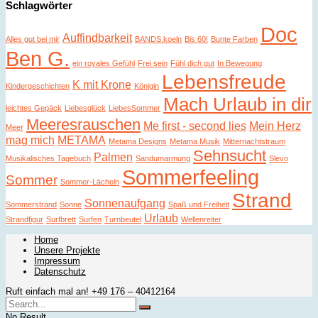
Schlagwörter
Doc
Auffindbarkeit
Alles gut bei mir
BANDS.koeln
Bis 60!
Bunte Farben
Ben G.
ein royales Gefühl
Frei sein
Fühl dich gut
In Bewegung
Lebensfreude
K mit Krone
Kindergeschichten
Königin
Mach Urlaub in dir
leichtes Gepäck
Liebesglück
LiebesSommer
Meeresrauschen
Me first - second lies
Mein Herz
Meer
mag mich
METAMA
Metama Designs
Metama Musik
Mitternachtstraum
Sehnsucht
Palmen
Musikalisches Tagebuch
Sandumarmung
Slevo
Sommerfeeling
Sommer
Sommer-Lächeln
Strand
Sonnenaufgang
Sommerstrand
Sonne
Spaß und Freiheit
Urlaub
Strandfigur
Surfbrett
Surfen
Turnbeutel
Wellenreiter
Home
Unsere Projekte
Impressum
Datenschutz
Ruft einfach mal an! +49 176 – 40412164
No Result