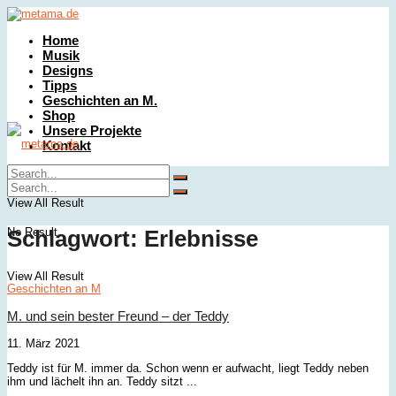
Home
Musik
Designs
Tipps
Geschichten an M.
Shop
Unsere Projekte
Kontakt
No Result
View All Result
No Result
Schlagwort:
Erlebnisse
View All Result
Geschichten an M
M. und sein bester Freund – der Teddy
11. März 2021
Teddy ist für M. immer da. Schon wenn er aufwacht, liegt Teddy neben
ihm und lächelt ihn an. Teddy sitzt ...